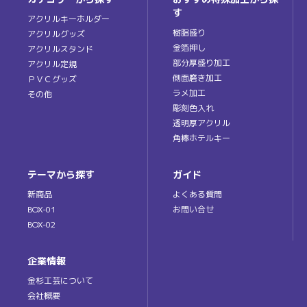
す
アクリルキーホルダー
樹脂盛り
アクリルグッズ
金箔押し
アクリルスタンド
部分厚盛り加工
アクリル定規
側面磨き加工
ＰＶＣグッズ
ラメ加工
その他
彫刻色入れ
透明厚アクリル
角棒ホテルキー
テーマから探す
ガイド
新商品
よくある質問
BOX-01
お問い合せ
BOX-02
企業情報
金杉工芸について
会社概要